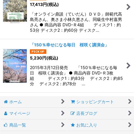
17,413
円
(税込)
「オンライン鼎談（ていだん）ＤＶＤ」師範代高
島亮さん、奥さま小林久恵さん、同級生中村嘉男
さん ● 商品内容 DVD-Ｒ4組 ディスク1：約
53分 ディスク2：約60分 ディスク…
「150％幸せになる毎日 桜咲く講演会」
5,230
円
(税込)
2015年3月12日発売 「150％幸せになる毎
日 桜咲く講演会」 ● 商品内容 DVD-Ｒ3枚
組 ディスク1：約83分 ディスク2：約85
分 ディスク2：約78分 …
ホーム
ショッピングカート
マイページ
店長ブログ
商品一覧
お気に入り