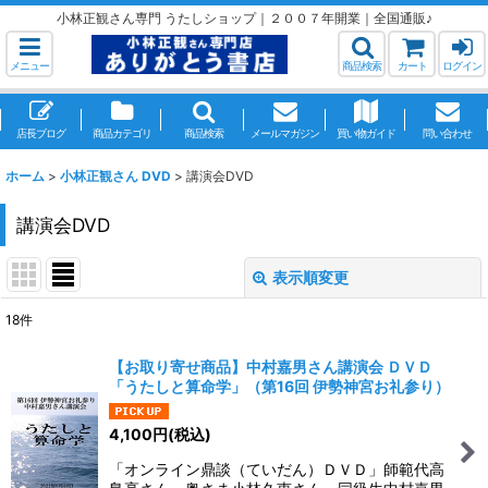
小林正観さん専門 うたしショップ｜２００７年開業｜全国通販♪
メニュー
商品検索
カート
ログイン
店長ブログ
商品カテゴリ
商品検索
メールマガジン
買い物ガイド
問い合わせ
ホーム
>
小林正観さん DVD
>
講演会DVD
講演会DVD
表示順変更
閉じる
18
件
表示数
:
【お取り寄せ商品】中村嘉男さん講演会 ＤＶＤ
「うたしと算命学」（第16回 伊勢神宮お礼参り）
並び順
:
4,100
円
(税込)
絞り込む
「オンライン鼎談（ていだん）ＤＶＤ」師範代高