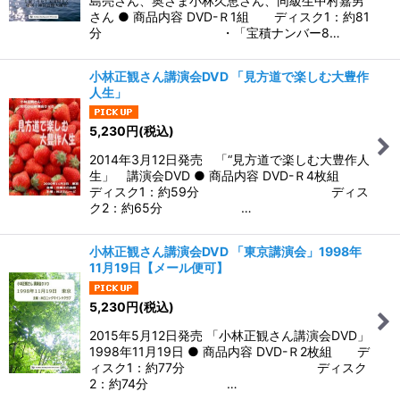
島亮さん、奥さま小林久恵さん、同級生中村嘉男
さん ● 商品内容 DVD-Ｒ1組 ディスク1：約81
分 ・「宝積ナンバー8…
小林正観さん講演会DVD 「見方道で楽しむ大豊作
人生」
5,230
円
(税込)
2014年3月12日発売 「“見方道で楽しむ大豊作人
生」 講演会DVD ● 商品内容 DVD-Ｒ4枚組
ディスク1：約59分 ディス
ク2：約65分 …
小林正観さん講演会DVD 「東京講演会」1998年
11月19日【メール便可】
5,230
円
(税込)
2015年5月12日発売 「小林正観さん講演会DVD」
1998年11月19日 ● 商品内容 DVD-Ｒ2枚組 デ
ィスク1：約77分 ディスク
2：約74分 …