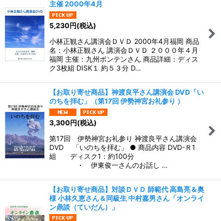
主催 2000年4月
5,230
円
(税込)
小林正観さん講演会ＤＶＤ 2000年4月福岡 商品
名：小林正観さん 講演会ＤＶＤ ２０００年４月
福岡 主催：九州ボンテンさん 商品詳細：ディス
ク3枚組 DISK１ 約５３分 D…
【お取り寄せ商品】神渡良平さん講演会 DVD「い
のちを拝む」（第17回 伊勢神宮お礼参り ）
3,300
円
(税込)
第17回 伊勢神宮お礼参り 神渡良平さん講演会
DVD 「いのちを拝む」 ● 商品内容 DVD-Ｒ1
組 ディスク1：約100分
・ 伊東俊一さんのお話し …
【お取り寄せ商品】対談ＤＶＤ 師範代 高島亮＆奥
様 小林久恵さん＆同級生 中村嘉男さん「オンライ
ン鼎談（ていだん）」