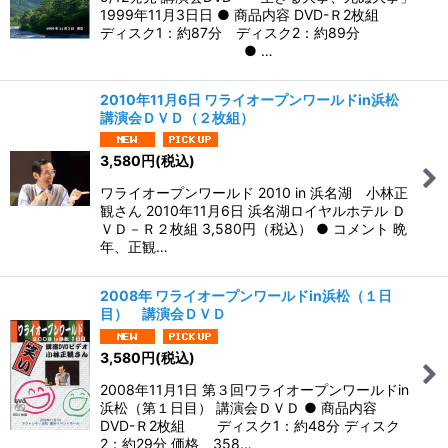
1999年11月3日日 ● 商品内容 DVD-Ｒ2枚組
ディスク1：約87分 ディスク2：約89分
● …
2010年11月6日 ワライオープンワールドin浜松
講演会ＤＶＤ（２枚組）
3,580
円
(税込)
ワライオープンワールド 2010 in 浜名湖 小林正
観さん 2010年11月6日 浜名湖ロイヤルホテル Ｄ
ＶＤ－Ｒ２枚組 3,580円（税込） ● コメント 晩
年、正観…
2008年 ワライオープンワールドin浜松（１日
目） 講演会ＤＶＤ
3,580
円
(税込)
2008年11月1日 第３回ワライオープンワールドin
浜松（第１日目） 講演会ＤＶＤ ● 商品内容
DVD-Ｒ2枚組 ディスク1：約48分 ディスク
2：約29分 価格 358…