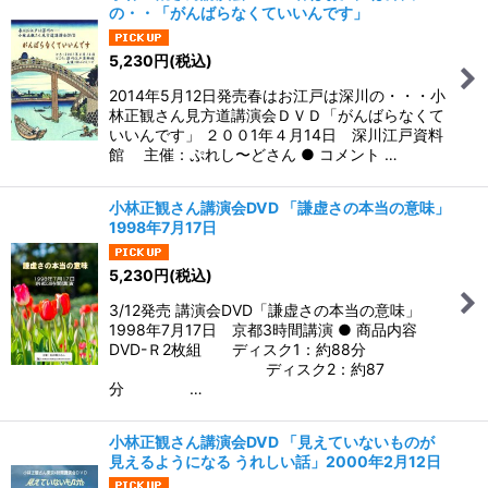
の・・「がんばらなくていいんです」
5,230
円
(税込)
2014年5月12日発売春はお江戸は深川の・・・小
林正観さん見方道講演会ＤＶＤ「がんばらなくて
いいんです」 ２００1年４月14日 深川江戸資料
館 主催：ぷれし〜どさん ● コメント …
小林正観さん講演会DVD 「謙虚さの本当の意味」
1998年7月17日
5,230
円
(税込)
3/12発売 講演会DVD「謙虚さの本当の意味」
1998年7月17日 京都3時間講演 ● 商品内容
DVD-Ｒ2枚組 ディスク1：約88分
ディスク2：約87
分 …
小林正観さん講演会DVD 「見えていないものが
見えるようになる うれしい話」2000年2月12日