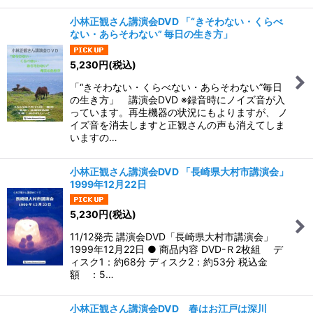
小林正観さん講演会DVD 「“きそわない・くらべ
ない・あらそわない” 毎日の生き方」
5,230
円
(税込)
「“きそわない・くらべない・あらそわない”毎日
の生き方」 講演会DVD ※録音時にノイズ音が入
っています。再生機器の状況にもよりますが、 ノ
イズ音を消去しますと正観さんの声も消えてしま
いますの…
小林正観さん講演会DVD 「長崎県大村市講演会」
1999年12月22日
5,230
円
(税込)
11/12発売 講演会DVD「長崎県大村市講演会」
1999年12月22日 ● 商品内容 DVD-Ｒ2枚組 デ
ィスク1：約68分 ディスク2：約53分 税込金
額 ：5…
小林正観さん講演会DVD 春はお江戸は深川