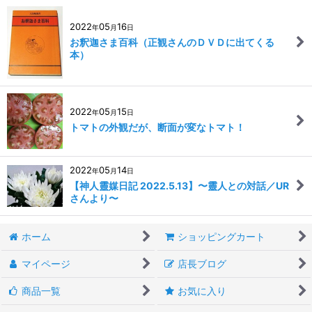
2022
05
16
年
月
日
お釈迦さま百科（正観さんのＤＶＤに出てくる
本）
2022
05
15
年
月
日
トマトの外観だが、断面が変なトマト！
2022
05
14
年
月
日
【神人靈媒日記 2022.5.13】〜靈人との対話／UR
さんより〜
ホーム
ショッピングカート
マイページ
店長ブログ
商品一覧
お気に入り