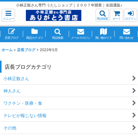
小林正観さん専門 うたしショップ｜２００７年開業｜全国通販♪
メニュー
商品検索
カート
ログイン
店長ブログ
商品カテゴリ
商品検索
メールマガジン
買い物ガイド
問い合わせ
ホーム
>
店長ブログ
>
2022年5月
店長ブログカテゴリ
小林正観さん
神人さん
ワクチン・医療・食
テレビが報じない情報
その他