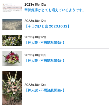
2023
10
13
年
月
日
帯状疱疹がとても増えているようです。
2023
10
12
年
月
日
【今日のひと言 2023.10.12】
2023
10
12
年
月
日
【神人説 -不思議見聞録-】
2023
10
11
年
月
日
【神人説 -不思議見聞録-】
2023
10
10
年
月
日
【神人説 -不思議見聞録-】