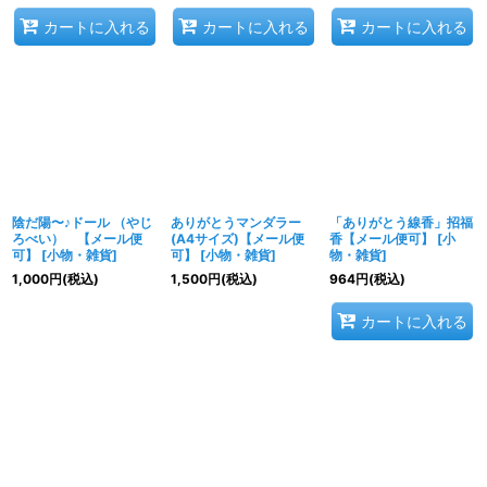
カートに入れる
カートに入れる
カートに入れる
陰だ陽〜♪ドール （やじ
ありがとうマンダラー
「ありがとう線香」招福
ろべい） 【メール便
(A4サイズ)【メール便
香【メール便可】
[
小
可】
[
小物・雑貨
]
可】
[
小物・雑貨
]
物・雑貨
]
1,000
円
(税込)
1,500
円
(税込)
964
円
(税込)
カートに入れる