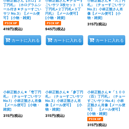
小林正観さん【ホロ】３
小林正観さん★チョーす
小林正観さん★「弐丁円
丁円札」（ホログラムシ
ごいサツ 3枚セット （１
札」（チョーすごいサツ
ール付き★チョーすごい
丁円札+２丁円札+３丁
No.2）小林正観さん肖
サツ No.3）【メール便
円札）【メール便可】
像【メール便可】
[
小
可】
[
小物・雑貨
]
[
小物・雑貨
]
物・雑貨
]
315
円
(税込)
419
円
(税込)
945
円
(税込)
カートに入れる
カートに入れる
カートに入れる
小林正観さん★「壱丁円
小林正観さん★「参丁円
小林正観さん★「１００
札」（チョーすごいサツ
札」（チョーすごいサツ
（百）丁円札」（チョー
No.1）小林正観さん肖像
No.3）小林正観さん肖
すごいサツ No.4）小林
【メール便可】
[
小物・
像【メール便可】
[
小
正観さん肖像【メール便
雑貨
]
物・雑貨
]
可】 【メール便可】
[
小物・雑貨
]
315
円
(税込)
315
円
(税込)
315
円
(税込)