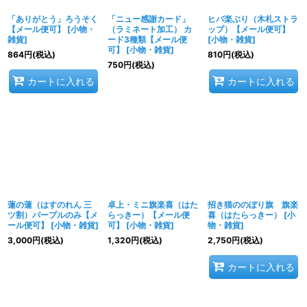
「ありがとう」ろうそく
「ニュー感謝カード」
ヒバ楽ぶり（木札ストラ
【メール便可】
[
小物・
（ラミネート加工） カ
ップ）【メール便可】
雑貨
]
ード3種類【メール便
[
小物・雑貨
]
可】
[
小物・雑貨
]
864
円
(税込)
810
円
(税込)
750
円
(税込)
カートに入れる
カートに入れる
蓮の蓮（はすのれん 三
卓上・ミニ旗楽喜（はた
招き猫ののぼり旗 旗楽
ツ割）パープルのみ【メ
らっきー）【メール便
喜（はたらっきー）
[
小
ール便可】
[
小物・雑貨
]
可】
[
小物・雑貨
]
物・雑貨
]
3,000
円
(税込)
1,320
円
(税込)
2,750
円
(税込)
カートに入れる