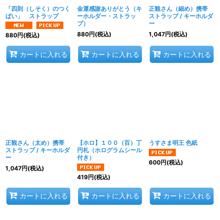
「四則（しそく）のつく
金運感謝ありがとう（キ
正観さん（細め）携帯
ばい」 ストラップ
ーホルダー・ストラッ
ストラップ / キーホルダ
プ）
ー
880
円
(税込)
1,047
円
(税込)
880
円
(税込)
カートに入れる
カートに入れる
カートに入れる
正観さん（太め）携帯
【ホロ】１００（百）丁
うすさま明王 色紙
ストラップ / キーホルダ
円札（ホログラムシール
ー
付き）
600
円
(税込)
1,047
円
(税込)
419
円
(税込)
カートに入れる
カートに入れる
カートに入れる