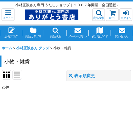
小林正観さん専門 うたしショップ｜２００７年開業｜全国通販♪
メニュー
商品検索
カート
ログイン
店長ブログ
商品カテゴリ
商品検索
メールマガジン
買い物ガイド
問い合わせ
ホーム
>
小林正観さん グッズ
>
小物・雑貨
小物・雑貨
表示順変更
閉じる
25
件
表示数
:
並び順
:
絞り込む