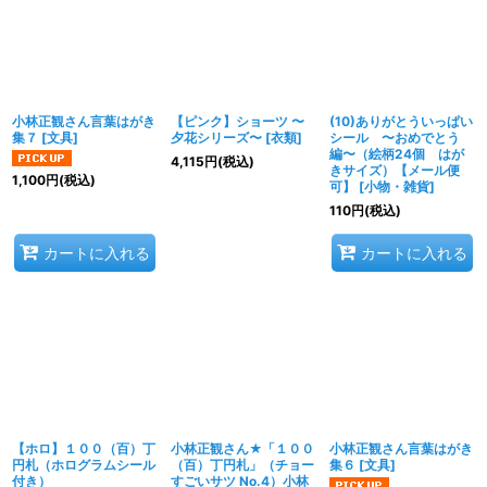
小林正観さん言葉はがき
【ピンク】ショーツ 〜
(10)ありがとういっぱい
集７
[
文具
]
夕花シリーズ〜
[
衣類
]
シール 〜おめでとう
編〜（絵柄24個 はが
4,115
円
(税込)
きサイズ）【メール便
1,100
円
(税込)
可】
[
小物・雑貨
]
110
円
(税込)
カートに入れる
カートに入れる
【ホロ】１００（百）丁
小林正観さん★「１００
小林正観さん言葉はがき
円札（ホログラムシール
（百）丁円札」（チョー
集６
[
文具
]
付き）
すごいサツ No.4）小林