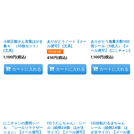
小林正観さん言葉はがき
ありがとうノート【メー
ありがとう無量大数100
集４ （10枚セット）
ル便可】
[
文具
]
倍シール（5枚入）【メ
[
文具
]
ール便可】
[
にこチャン
]
1,100
円
(税込)
1,100
円
(税込)
416
円
(税込)
カートに入れる
カートに入れる
カートに入れる
にこチャンの透明シー
(1)うたしちゃん♪ シー
(3)好転だるまちゃん
ル 「シールリラクゼー
ル（絵柄24個 はがき
シール（絵柄24個 は
ション」【メール便可】
サイズ）【メール便可】
がきサイズ）【メール便