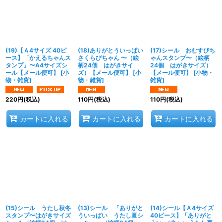
(19)【Ａ4サイズ 40ピ
(18)ありがとういっぱい
(17)シール おむすびち
ース】「かえるちゃんス
さくらびちゃん 〜（絵
ゃんスタンプ〜（絵柄
タンプ」〜A4サイズシ
柄24個 はがきサイ
24個 はがきサイズ）
ール【メール便可】
[
小
ズ）【メール便可】
[
小
【メール便可】
[
小物・
物・雑貨
]
物・雑貨
]
雑貨
]
220
円
(税込)
110
円
(税込)
110
円
(税込)
カートに入れる
カートに入れる
カートに入れる
(15)シール うたし秋冬
(13)シール 「ありがと
(14)シール【Ａ4サイズ
スタンプ〜はがきサイズ
ういっぱい うたし夏シ
40ピース】「ありがと