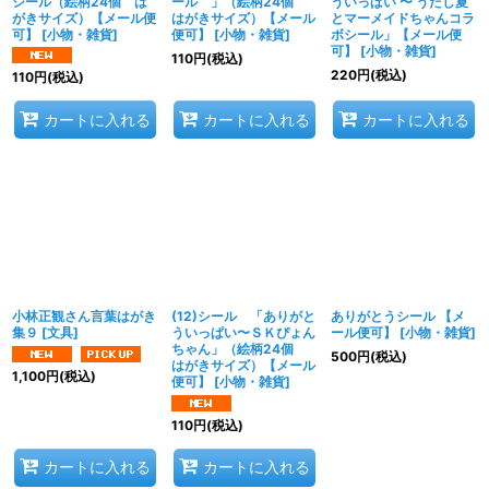
シール（絵柄24個 は
ール 」（絵柄24個
ういっぱい 〜 うたし夏
がきサイズ）【メール便
はがきサイズ）【メール
とマーメイドちゃんコラ
可】
[
小物・雑貨
]
便可】
[
小物・雑貨
]
ボシール」【メール便
可】
[
小物・雑貨
]
110
円
(税込)
220
円
(税込)
110
円
(税込)
カートに入れる
カートに入れる
カートに入れる
小林正観さん言葉はがき
(12)シール 「ありがと
ありがとうシール 【メ
集９
[
文具
]
ういっぱい〜ＳＫぴょん
ール便可】
[
小物・雑貨
]
ちゃん」（絵柄24個
500
円
(税込)
はがきサイズ）【メール
1,100
円
(税込)
便可】
[
小物・雑貨
]
110
円
(税込)
カートに入れる
カートに入れる