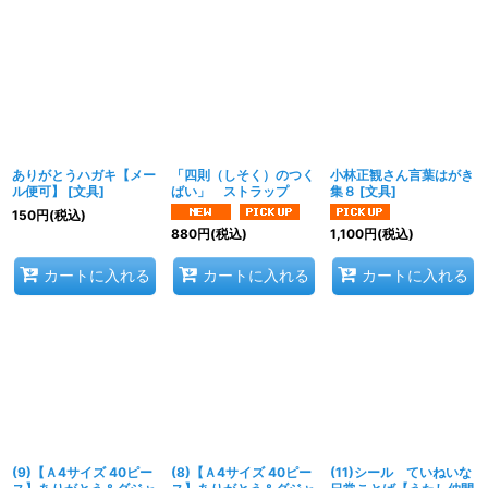
ありがとうハガキ【メー
「四則（しそく）のつく
小林正観さん言葉はがき
ル便可】
[
文具
]
ばい」 ストラップ
集８
[
文具
]
150
円
(税込)
880
円
(税込)
1,100
円
(税込)
カートに入れる
カートに入れる
カートに入れる
(9)【Ａ4サイズ 40ピー
(8)【Ａ4サイズ 40ピー
(11)シール ていねいな