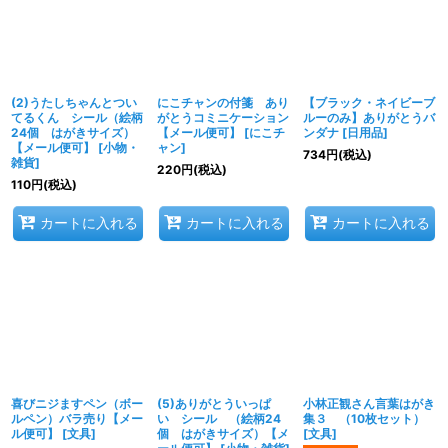
(2)うたしちゃんとつい
にこチャンの付箋 あり
【ブラック・ネイビーブ
てるくん シール（絵柄
がとうコミニケーション
ルーのみ】ありがとうバ
24個 はがきサイズ）
【メール便可】
[
にこチ
ンダナ
[
日用品
]
【メール便可】
[
小物・
ャン
]
734
円
(税込)
雑貨
]
220
円
(税込)
110
円
(税込)
カートに入れる
カートに入れる
カートに入れる
喜びニジますペン（ボー
(5)ありがとういっぱ
小林正観さん言葉はがき
ルペン）バラ売り【メー
い シール （絵柄24
集３ （10枚セット）
ル便可】
[
文具
]
個 はがきサイズ）【メ
[
文具
]