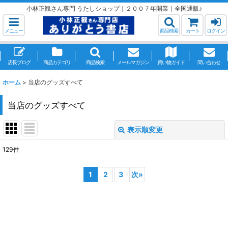
小林正観さん専門 うたしショップ｜２００７年開業｜全国通販♪
メニュー
商品検索
カート
ログイン
店長ブログ
商品カテゴリ
商品検索
メールマガジン
買い物ガイド
問い合わせ
ホーム
>
当店のグッズすべて
当店のグッズすべて
表示順変更
閉じる
129
件
表示数
:
1
2
3
次
»
並び順
:
絞り込む