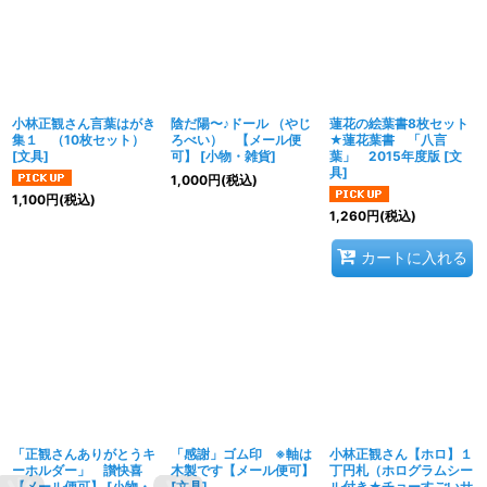
小林正観さん言葉はがき
陰だ陽〜♪ドール （やじ
蓮花の絵葉書8枚セット
集１ （10枚セット）
ろべい） 【メール便
★蓮花葉書 「八言
[
文具
]
可】
[
小物・雑貨
]
葉」 2015年度版
[
文
具
]
1,000
円
(税込)
1,100
円
(税込)
1,260
円
(税込)
カートに入れる
「正観さんありがとうキ
「感謝」ゴム印 ※軸は
小林正観さん【ホロ】１
ーホルダー」 讃快喜
木製です【メール便可】
丁円札（ホログラムシー
【メール便可】
[
小物・
[
文具
]
ル付き★チョーすごいサ