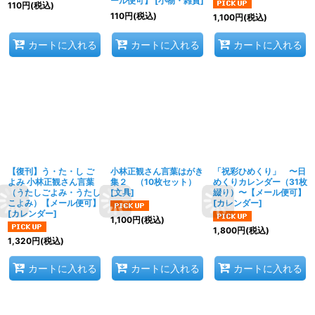
ール便可】
[
小物・雑貨
]
110
円
(税込)
110
円
(税込)
1,100
円
(税込)
カートに入れる
カートに入れる
カートに入れる
【復刊】う・た・し ご
小林正観さん言葉はがき
「祝彩ひめくり」 〜日
よみ 小林正観さん言葉
集２ （10枚セット）
めくりカレンダー（31枚
（うたしごよみ・うたし
[
文具
]
綴り）〜【メール便可】
こよみ）【メール便可】
[
カレンダー
]
[
カレンダー
]
1,100
円
(税込)
1,800
円
(税込)
1,320
円
(税込)
カートに入れる
カートに入れる
カートに入れる