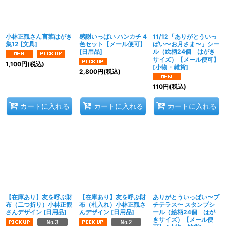
小林正観さん言葉はがき
感謝いっぱい ハンカチ 4
11/12「ありがとういっ
集12
[
文具
]
色セット【メール便可】
ぱい〜お月さま〜」シー
[
日用品
]
ル（絵柄24個 はがき
サイズ）【メール便可】
1,100
円
(税込)
[
小物・雑貨
]
2,800
円
(税込)
110
円
(税込)
カートに入れる
カートに入れる
カートに入れる
【在庫あり】友を呼ぶ財
【在庫あり】友を呼ぶ財
ありがとういっぱい〜プ
布（二つ折り）小林正観
布（札入れ）小林正観さ
チテラス〜 スタンプシ
さんデザイン
[
日用品
]
んデザイン
[
日用品
]
ール（絵柄24個 はが
きサイズ）【メール便