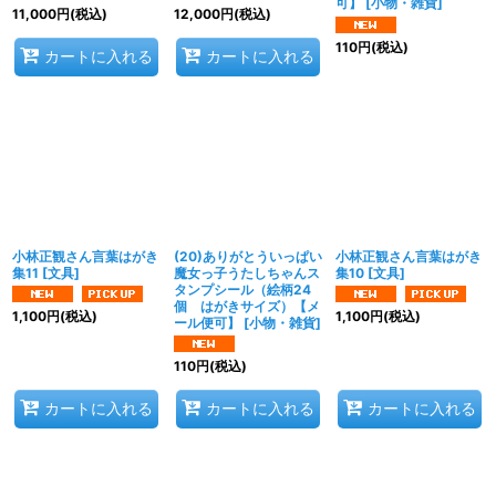
可】
[
小物・雑貨
]
11,000
円
(税込)
12,000
円
(税込)
110
円
(税込)
カートに入れる
カートに入れる
小林正観さん言葉はがき
(20)ありがとういっぱい
小林正観さん言葉はがき
集11
[
文具
]
魔女っ子うたしちゃんス
集10
[
文具
]
タンプシール（絵柄24
個 はがきサイズ）【メ
1,100
円
(税込)
1,100
円
(税込)
ール便可】
[
小物・雑貨
]
110
円
(税込)
カートに入れる
カートに入れる
カートに入れる