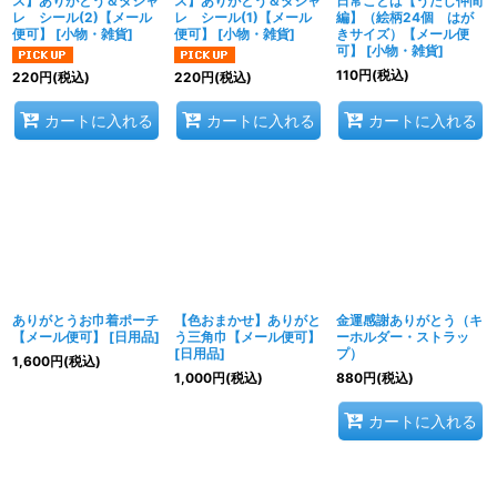
ス】ありがとう＆ダジャ
ス】ありがとう＆ダジャ
日常ことば【うたし仲間
レ シール(2)【メール
レ シール(1)【メール
編】（絵柄24個 はが
便可】
[
小物・雑貨
]
便可】
[
小物・雑貨
]
きサイズ）【メール便
可】
[
小物・雑貨
]
110
円
(税込)
220
円
(税込)
220
円
(税込)
カートに入れる
カートに入れる
カートに入れる
ありがとうお巾着ポーチ
【色おまかせ】ありがと
金運感謝ありがとう（キ
【メール便可】
[
日用品
]
う三角巾【メール便可】
ーホルダー・ストラッ
[
日用品
]
プ）
1,600
円
(税込)
1,000
円
(税込)
880
円
(税込)
カートに入れる