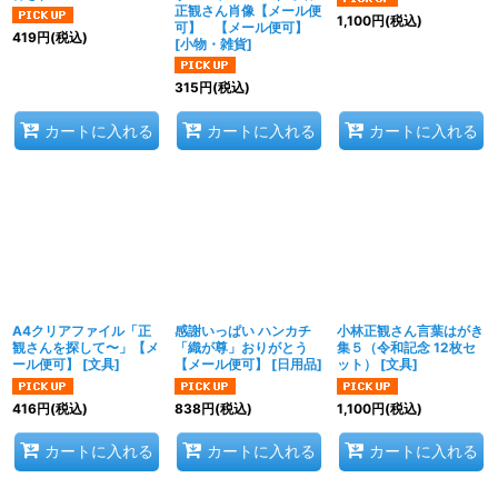
正観さん肖像【メール便
1,100
円
(税込)
可】 【メール便可】
419
円
(税込)
[
小物・雑貨
]
315
円
(税込)
カートに入れる
カートに入れる
カートに入れる
A4クリアファイル「正
感謝いっぱい ハンカチ
小林正観さん言葉はがき
観さんを探して〜」【メ
「織が尊」おりがとう
集５（令和記念 12枚セ
ール便可】
[
文具
]
【メール便可】
[
日用品
]
ット）
[
文具
]
416
円
(税込)
838
円
(税込)
1,100
円
(税込)
カートに入れる
カートに入れる
カートに入れる