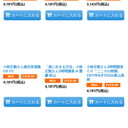
4,191
円
(税込)
4,191
円
(税込)
3,143
円
(税込)
カートに入れる
カートに入れる
カートに入れる
小林正観さん旅先音源集
「楽に生きる方法」小林
小林正観さん3時間講演
CD (1)
正観さん3時間講座 in 愛
ＣＤ「こころの段階」
媛 松山
2011年6月10日in富山高
岡
4,191
円
(税込)
4,191
円
(税込)
4,191
円
(税込)
カートに入れる
カートに入れる
カートに入れる