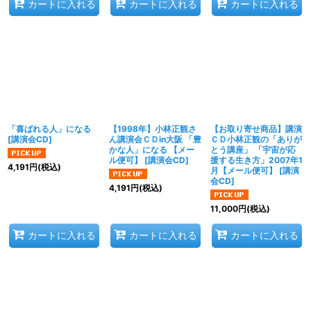
カートに入れる
カートに入れる
カートに入れる
「喜ばれる人」になる
【1998年】小林正観さ
【お取り寄せ商品】講演
[
講演会CD
]
ん講演会ＣＤin大阪 「豊
ＣＤ小林正観の「ありが
かな人」になる 【メー
とう講座」 「宇宙が応
ル便可】
[
講演会CD
]
援する生き方」2007年1
4,191
円
(税込)
月【メール便可】
[
講演
会CD
]
4,191
円
(税込)
11,000
円
(税込)
カートに入れる
カートに入れる
カートに入れる