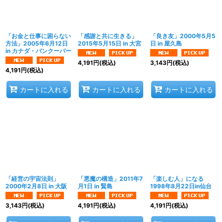
「お金と仕事に困らない
「感謝と共に生きる」
「良き友」2000年5月5
方法」2005年6月12日
2015年5月15日 in 大宮
日 in 屋久島
in カナダ・バンクーバー
4,191
円
(税込)
3,143
円
(税込)
4,191
円
(税込)
カートに入れる
カートに入れる
カートに入れる
「経営の宇宙法則」
「悪魔の構造」2011年7
「楽しむ人」になる
2000年2月8日 in 大阪
月1日 in 賢島
1998年8月22日in仙台
3,143
円
(税込)
4,191
円
(税込)
4,191
円
(税込)