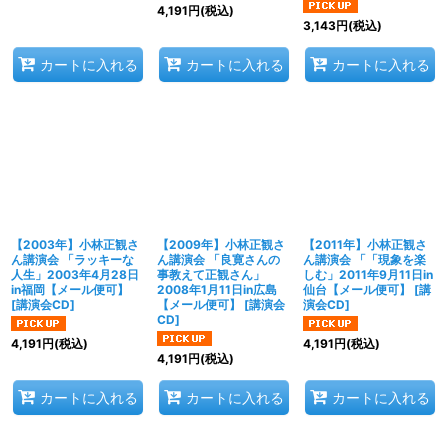
4,191
円
(税込)
3,143
円
(税込)
カートに入れる
カートに入れる
カートに入れる
【2003年】小林正観さ
【2009年】小林正観さ
【2011年】小林正観さ
ん講演会 「ラッキーな
ん講演会 「良寛さんの
ん講演会 「「現象を楽
人生」2003年4月28日
事教えて正観さん」
しむ」2011年9月11日in
in福岡【メール便可】
2008年1月11日in広島
仙台【メール便可】
[
講
[
講演会CD
]
【メール便可】
[
講演会
演会CD
]
CD
]
4,191
円
(税込)
4,191
円
(税込)
4,191
円
(税込)
カートに入れる
カートに入れる
カートに入れる