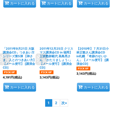
カートに入れる
カートに入れる
カートに入れる
「2011年9月21日 大阪
2011年12月25日 クリス
【2010年】７月31日小
講演会CD」つきあい方
マス講演会CD in 福岡】
林正観さん講演会CD
シリーズ第5弾 【神さ
正観塾師範代 高島亮さ
in札幌 「奇跡のせいか
ま、人とのつきあい方】
ん 「かたりましょう♪」
ん」【メール便可】
[
講
【メール便可】
[
講演会
【メール便可】
[
講演会
演会CD
]
CD
]
CD
]
3,143
円
(税込)
4,191
円
(税込)
3,143
円
(税込)
カートに入れる
カートに入れる
1
2
次
»