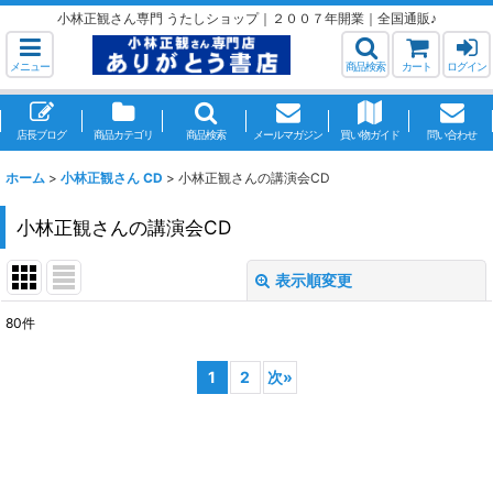
小林正観さん専門 うたしショップ｜２００７年開業｜全国通販♪
メニュー
商品検索
カート
ログイン
店長ブログ
商品カテゴリ
商品検索
メールマガジン
買い物ガイド
問い合わせ
ホーム
>
小林正観さん CD
>
小林正観さんの講演会CD
小林正観さんの講演会CD
表示順変更
閉じる
80
件
表示数
:
1
2
次
»
並び順
:
絞り込む