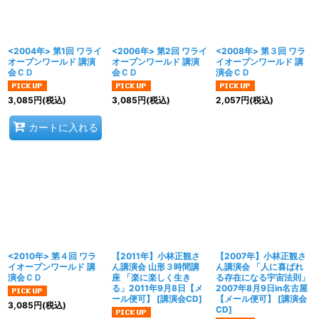
<2004年> 第1回 ワライ
<2006年> 第2回 ワライ
<2008年> 第３回 ワラ
オープンワールド 講演
オープンワールド 講演
イオープンワールド 講
会ＣＤ
会ＣＤ
演会ＣＤ
3,085
円
(税込)
3,085
円
(税込)
2,057
円
(税込)
カートに入れる
<2010年> 第４回 ワラ
【2011年】小林正観さ
【2007年】小林正観さ
イオープンワールド 講
ん講演会 山形３時間講
ん講演会 「人に喜ばれ
演会ＣＤ
座 「楽に楽しく生き
る存在になる宇宙法則」
る」2011年9月8日【メ
2007年8月9日in名古屋
ール便可】
[
講演会CD
]
【メール便可】
[
講演会
3,085
円
(税込)
CD
]