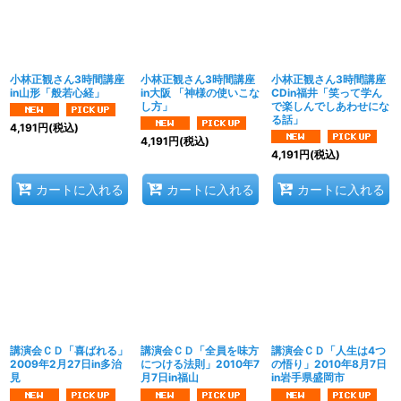
小林正観さん3時間講座
小林正観さん3時間講座
小林正観さん3時間講座
in山形「般若心経」
in大阪 「神様の使いこな
CDin福井「笑って学ん
し方」
で楽しんでしあわせにな
る話」
4,191
円
(税込)
4,191
円
(税込)
4,191
円
(税込)
カートに入れる
カートに入れる
カートに入れる
講演会ＣＤ「喜ばれる」
講演会ＣＤ「全員を味方
講演会ＣＤ「人生は4つ
2009年2月27日in多治
につける法則」2010年7
の悟り」2010年8月7日
見
月7日in福山
in岩手県盛岡市