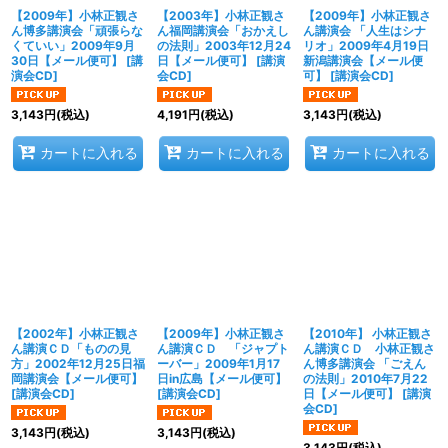
【2009年】小林正観さ
【2003年】小林正観さ
【2009年】小林正観さ
ん博多講演会「頑張らな
ん福岡講演会「おかえし
ん講演会 「人生はシナ
くていい」2009年9月
の法則」2003年12月24
リオ」2009年4月19日
30日【メール便可】
[
講
日【メール便可】
[
講演
新潟講演会【メール便
演会CD
]
会CD
]
可】
[
講演会CD
]
3,143
円
(税込)
4,191
円
(税込)
3,143
円
(税込)
カートに入れる
カートに入れる
カートに入れる
【2002年】小林正観さ
【2009年】小林正観さ
【2010年】 小林正観さ
ん講演ＣＤ「ものの見
ん講演ＣＤ 「ジャプト
ん講演ＣＤ 小林正観さ
方」2002年12月25日福
ーバー」2009年1月17
ん博多講演会 「ごえん
岡講演会【メール便可】
日in広島【メール便可】
の法則」2010年7月22
[
講演会CD
]
[
講演会CD
]
日【メール便可】
[
講演
会CD
]
3,143
円
(税込)
3,143
円
(税込)
3,143
円
(税込)