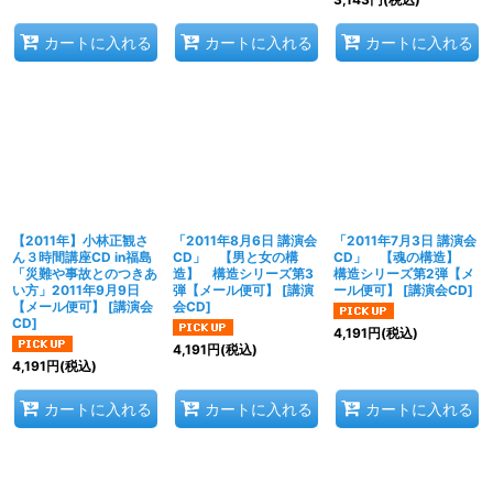
カートに入れる
カートに入れる
カートに入れる
【2011年】小林正観さ
「2011年8月6日 講演会
「2011年7月3日 講演会
ん３時間講座CD in福島
CD」 【男と女の構
CD」 【魂の構造】
「災難や事故とのつきあ
造】 構造シリーズ第3
構造シリーズ第2弾【メ
い方」2011年9月9日
弾【メール便可】
[
講演
ール便可】
[
講演会CD
]
【メール便可】
[
講演会
会CD
]
CD
]
4,191
円
(税込)
4,191
円
(税込)
4,191
円
(税込)
カートに入れる
カートに入れる
カートに入れる