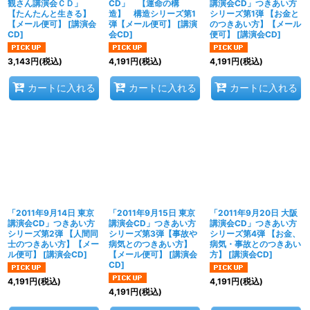
観さん講演会ＣＤ」
CD」 【運命の構
講演会CD」つきあい方
【たんたんと生きる】
造】 構造シリーズ第1
シリーズ第1弾 【お金と
【メール便可】
[
講演会
弾【メール便可】
[
講演
のつきあい方】【メール
CD
]
会CD
]
便可】
[
講演会CD
]
3,143
円
(税込)
4,191
円
(税込)
4,191
円
(税込)
カートに入れる
カートに入れる
カートに入れる
「2011年9月14日 東京
「2011年9月15日 東京
「2011年9月20日 大阪
講演会CD」つきあい方
講演会CD」つきあい方
講演会CD」つきあい方
シリーズ第2弾 【人間同
シリーズ第3弾【事故や
シリーズ第4弾 【お金、
士のつきあい方】【メー
病気とのつきあい方】
病気・事故とのつきあい
ル便可】
[
講演会CD
]
【メール便可】
[
講演会
方】
[
講演会CD
]
CD
]
4,191
円
(税込)
4,191
円
(税込)
4,191
円
(税込)