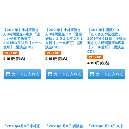
【2011年】小林正観さ
【2011年】小林正観さ
【2011年】講演ＣＤ
ん3時間講座in東京 「楽
ん3時間講座ＣＤ「運命
「たくさんの応援団」
しい子育て孫育て」
好転」２０１１年２月１
2011年4月12日 小林正
2011年3月31日【メール
０日【メール便可】
[
講
観さん３時間講座in広島
便可】
[
講演会CD
]
演会CD
]
【メール便可】
[
講演会
CD
]
4,191
円
(税込)
4,191
円
(税込)
4,191
円
(税込)
カートに入れる
カートに入れる
カートに入れる
「2011年4月9日小林正
「2011年5月8日 講演会
「2011年9月13日 東京