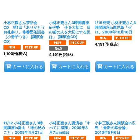
小林正観さん茶話会
小林正観さん3時間講座
1/15発売 小林正観さん3
CD 第1回「ありがとう
in伊勢 「今を大切に 目
時間講座in鹿児島「ゼ
お礼参り」修養団茶話会
の前の人を大切にする訳
ロ」2009年10月10日
（小冊子つき）
[
講演会
は」
[
講演会CD
]
CD
]
4,191
円
(税込)
1,100
円
(税込)
4,191
円
(税込)
カートに入れる
カートに入れる
カートに入れる
11/12 小林正観さん3時
小林正観さん講演会「す
小林正観さん講演会in広
間講座in富山 「神の秘め
べてに感謝」2009年8
島 「最新の幸せ論」
ごと」2009年4月21日
月7日in仙台
2010年5月6日