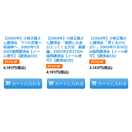
【2002年】小林正観さ
【2003年】小林正観さ
【2003年】小林正観さ
ん講演会 「7つの言葉〜
ん講演会 「無限にお金
ん講演会 「男と女のち
祝福神〜」2002年7月
が入ってくる方法 基礎
がい」2003年11月15日
20日福岡講演会【メー
編」2002年3月21日in
in福岡講演会【メール便
ル便可】
[
講演会CD
]
福岡講演会【メール便
可】
[
講演会CD
]
可】
[
講演会CD
]
4,191
円
(税込)
3,143
円
(税込)
4,191
円
(税込)
カートに入れる
カートに入れる
カートに入れる